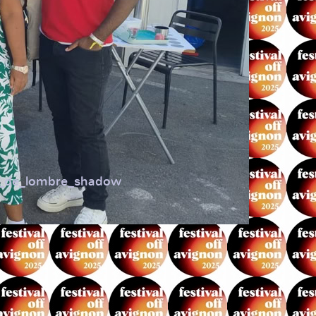
me_de_lombre_shadow