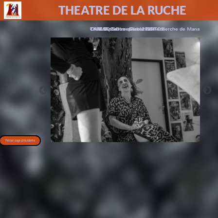
THEATRE DE LA RUCHE
TIME TO GO - reprise 2026
CARMA
Crédits photos : Carole POITOU
Centre d’Art et de Recherche de Mana
Retour page précédente
Retour à l'accueil